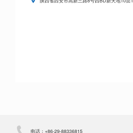
陕西省西安市高新三路8号西BD新天地10层1
电话：+86-29-88336815