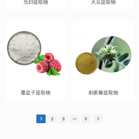
当归提取物
大豆提取物
覆盆⼦提取物
刺蒺藜提取物
1
2
3
5