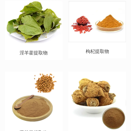
枸杞提取物
淫⽺藿提取物