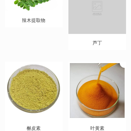
辣木提取物
芦丁
槲皮素
叶黄素