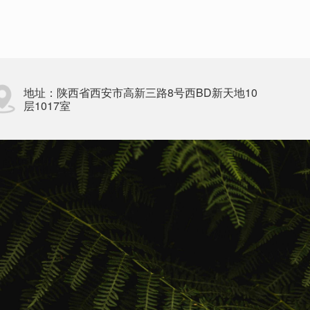
地址：陕西省西安市高新三路8号西BD新天地10
层1017室