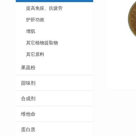
提高免疫、抗疲劳
护肝功效
增肌
其它植物提取物
其它原料
果蔬粉
甜味剂
合成剂
维他命
蛋白质