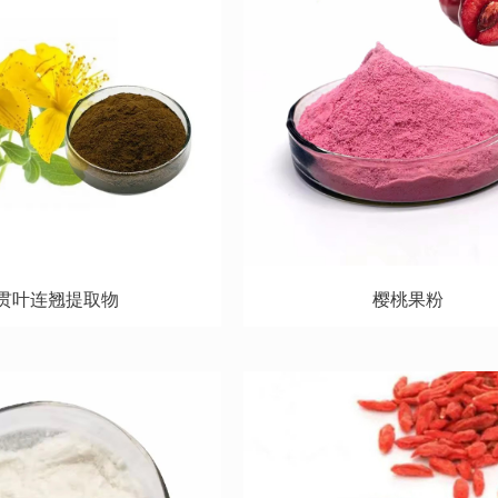
贯叶连翘提取物
樱桃果粉