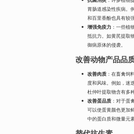
胃肠道感染性疾病。
和百里香酚也具有较
增强免疫力
：一些植
抵抗力。如黄芪提取
御病原体的侵袭。
改善动物产品品
改善肉质
：在畜禽饲
度和风味。例如，迷
杜仲叶提取物含有多
改善蛋品质
：对于蛋
可以使蛋黄颜色更加
中的蛋白质和微量元
替代抗生素