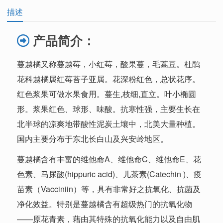
描述
产品简介：
蔓越橘
又称蔓越莓，小红莓，酸果蔓，毛蒿豆。杜鹃
花科
越橘
属红莓苔子亚属。花深粉红色，
总状花序
。
红色浆果可做水果食用。蔓生,枝细,直立。叶小椭圆
形。浆果红色、球形、味酸。抗寒性强，主要生长在
北半球的凉爽地带酸性泥炭土壤中，北美大量种植。
国内主要分布于东北长白山及兴安岭地区。
蔓越橘
含有丰富的维他命A、维他命C、维他命E、花
色素、马尿酸(hippuric acid)、儿茶素(Catechin )、疫
苗素（Vacciniin）等，具有非常好之抗氧化、抗菌及
净化效益。特别是
蔓越橘
含有超级热门的抗氧化物
——
原花青素
，藉由其特殊的抗氧化能力以及自由肌