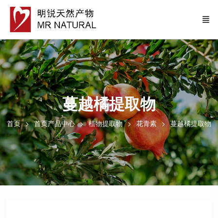
蔓越橘提取物
首页
首页产品中心
植物提取物
花⻘素
蔓越橘提取物