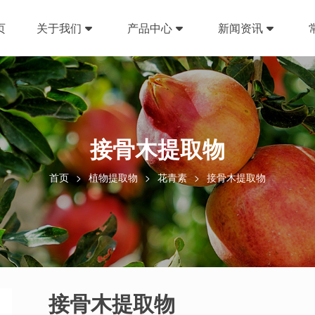
页
关于我们
产品中心
新闻资讯
接⻣木提取物
首页
植物提取物
花⻘素
接⻣木提取物
接⻣木提取物